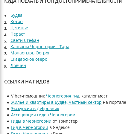
КУДА ПОЕХАТЬ И ТОП ДОСТОПРИМЕЧАТЕЛЬНОСТИ
Будва
Котор
Цетинье
Пераст
Свети Стефан
Каньоны Черногории - Тара
Монастырь Острог
Скадарское озеро
Ловчен
ССЫЛКИ НА ГИДОВ
Viber-помощник
Черногория гид
, каталог мест
Жилье и квартиры в Будве, частный сектор
на портале
Экскурсия в Дубровник
Ассоциация гидов Черногории
Гиды в Черногории
от Трипстер
Гид в Черногории
в Яндексе
Гид в Черногории
в Гугле