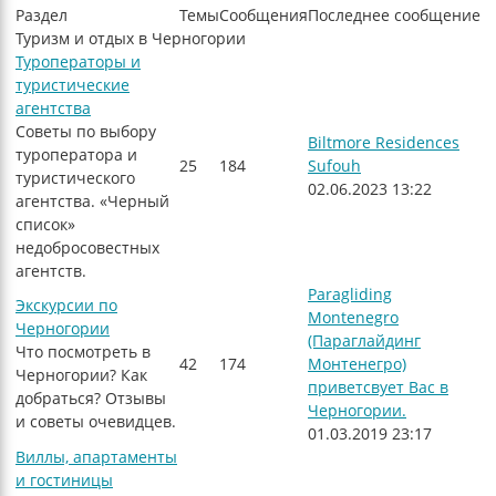
Раздел
Темы
Сообщения
Последнее сообщение
Туризм и отдых в Черногории
Туроператоры и
туристические
агентства
Советы по выбору
Biltmore Residences
туроператора и
25
184
Sufouh
туристического
02.06.2023 13:22
агентства. «Черный
список»
недобросовестных
агентств.
Paragliding
Экскурсии по
Montenegro
Черногории
(Параглайдинг
Что посмотреть в
42
174
Монтенегро)
Черногории? Как
приветсвует Вас в
добраться? Отзывы
Черногории.
и советы очевидцев.
01.03.2019 23:17
Виллы, апартаменты
и гостиницы