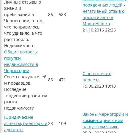
Личные отзывы о
порядочных людей -
жизни и
негативный отзыв о
пребывании в
86
583
прокате авто в
Черногории, о том,
MonteHelp.ru
что понравилось,
21.10.2016 22:26
что удивило, а что
расстроило.
Недвижимость
Общие вопросы
покупки
недвижимости в
Черногории
С чего начать
Советы покупателей
86
471
переезд
и продавцов.
19.06.2020 19:13
Последние
тенденции развития
рынка
недвижимости.
Законы Черногории и
Юридические
комментарии к ним
аспекты, риелторы и
28
109
на русском языке
адвокаты
25.01.2022 15:29