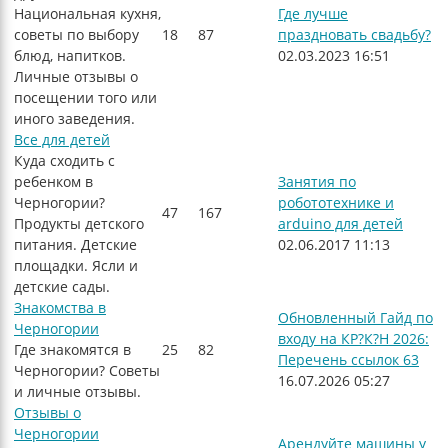
Национальная кухня,
Где лучше
советы по выбору
18
87
праздновать свадьбу?
блюд, напитков.
02.03.2023 16:51
Личные отзывы о
посещении того или
иного заведения.
Все для детей
Куда сходить с
ребенком в
Занятия по
Черногории?
робототехнике и
47
167
Продукты детского
arduino для детей
питания. Детские
02.06.2017 11:13
площадки. Ясли и
детские сады.
Знакомства в
Обновленный Гайд по
Черногории
входу на КР?К?Н 2026:
Где знакомятся в
25
82
Перечень ссылок 63
Черногории? Советы
16.07.2026 05:27
и личные отзывы.
Отзывы о
Черногории
Арендуйте машины у