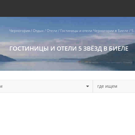
Черногория
/
Отдых
/
Отели
/
Гостиницы и отели Черногории в Биеле
/
5
ГОСТИНИЦЫ И ОТЕЛИ 5 ЗВЁЗД В БИЕЛЕ
м
где ищем