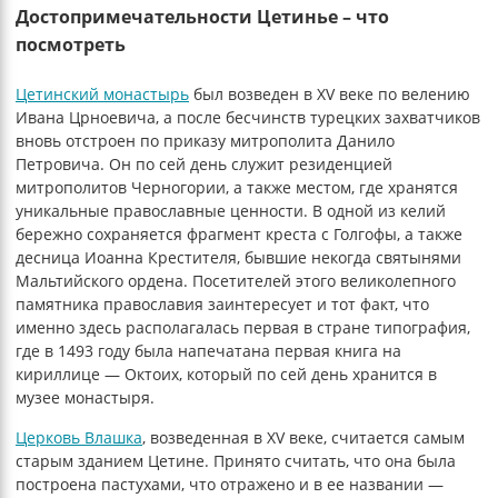
Достопримечательности Цетинье – что
посмотреть
Цетинский монастырь
был возведен в XV веке по велению
Ивана Црноевича, а после бесчинств турецких захватчиков
вновь отстроен по приказу митрополита Данило
Петровича. Он по сей день служит резиденцией
митрополитов Черногории, а также местом, где хранятся
уникальные православные ценности. В одной из келий
бережно сохраняется фрагмент креста с Голгофы, а также
десница Иоанна Крестителя, бывшие некогда святынями
Мальтийского ордена. Посетителей этого великолепного
памятника православия заинтересует и тот факт, что
именно здесь располагалась первая в стране типография,
где в 1493 году была напечатана первая книга на
кириллице — Октоих, который по сей день хранится в
музее монастыря.
Церковь Влашка
, возведенная в XV веке, считается самым
старым зданием Цетине. Принято считать, что она была
построена пастухами, что отражено и в ее названии —