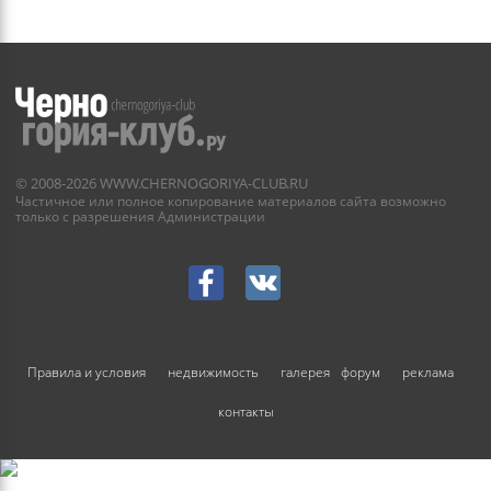
©
2008-2026
WWW.CHERNOGORIYA-CLUB.RU
Частичное или полное копирование материалов сайта
возможно
только с разрешения Администрации
Правила и условия
недвижимость
галерея
форум
реклама
контакты