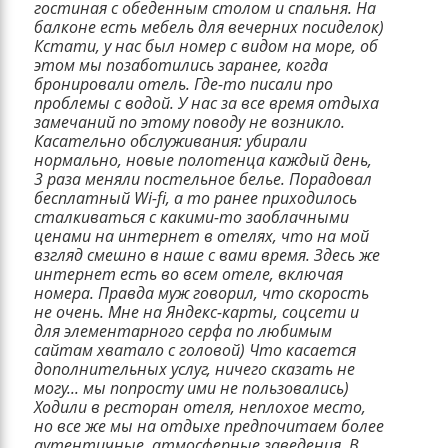
гостиная с обеденным столом и спальня. На
балконе есть мебель для вечерних посиделок)
Кстати, у нас был номер с видом на море, об
этом мы позаботились заранее, когда
бронировали отель. Где-то писали про
проблемы с водой. У нас за все время отдыха
замечаний по этому поводу не возникло.
Касательно обслуживания: убирали
нормально, новые полотенца каждый день,
3 раза меняли постельное белье. Порадовал
бесплатный Wi-fi, а то ранее приходилось
сталкиваться с какими-то заоблачными
ценами на интернет в отелях, что на мой
взгляд смешно в наше с вами время. Здесь же
интернет есть во всем отеле, включая
номера. Правда муж говорил, что скорость
не очень. Мне на Яндекс-карты, соцсети и
для элементарного серфа по любимым
сайтам хватало с головой) Что касается
дополнительных услуг, ничего сказать не
могу... мы попросту ими не пользовались)
Ходили в ресторан отеля, неплохое место,
но все же мы на отдыхе предпочитаем более
аутентичные, атмосферные заведения. В