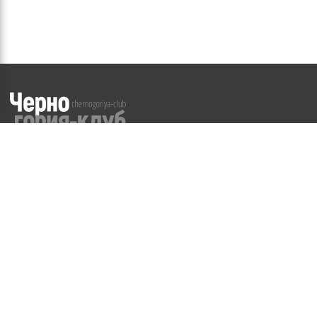
©
2008-2026
WWW.CHERNOGORIYA-CLUB.RU
Частичное или полное копирование материалов сайта
возможно
только с разрешения Администрации
Правила и условия
недвижимость
галерея
форум
реклама
контакты