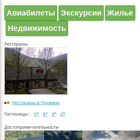
Авиабилеты
Экскурсии
Жилье
Недвижимость
Рестораны
Рестораны в Плужине
Гостиницы :
5*
4*
3*
2*
Достопримечательности