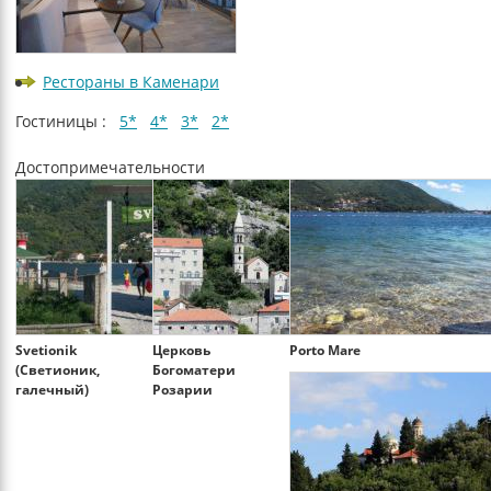
Рестораны в Каменари
Гостиницы :
5*
4*
3*
2*
Достопримечательности
Svetionik
Церковь
Porto Mare
(Светионик,
Богоматери
галечный)
Розарии