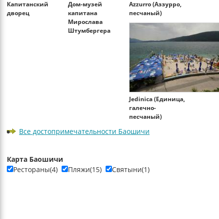
Капитанский
Дом-музей
Azzurro (Аззурро,
дворец
капитана
песчаный)
Мирослава
Штумбергера
Jedinica (Единица,
галечно-
песчаный)
Все достопримечательности Баошичи
Карта Баошичи
Рестораны(4)
Пляжи(15)
Святыни(1)