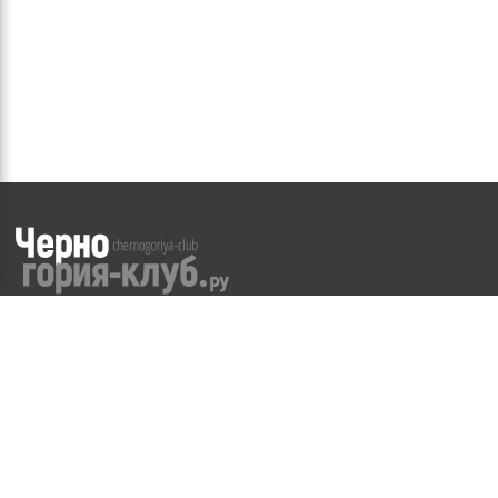
©
2008-2026
WWW.CHERNOGORIYA-CLUB.RU
Частичное или полное копирование материалов сайта
возможно
только с разрешения Администрации