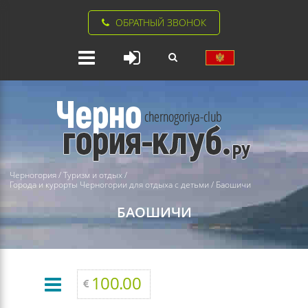
ОБРАТНЫЙ ЗВОНОК
Черногория
/
Туризм и отдых
/
Города и курорты Черногории для отдыха с детьми
/
Баошичи
БАОШИЧИ
100.00