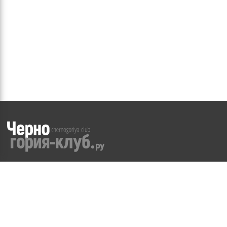
©
2008-2026
WWW.CHERNOGORIYA-CLUB.RU
Частичное или полное копирование материалов сайта
возможно
только с разрешения Администрации