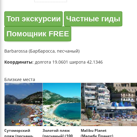
Топ экскурсии
Частные гиды
Помощник FREE
Barbarossa (Барбаросса, песчаный)
Координаты
: долгота 19.0601 широта 42.1346
Близкие места
Сутоморский
Золотой пляж
Malibu Planet
пляж (песчано-
(песчаный) (100
(Малибу Планет)