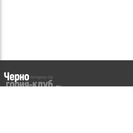
©
2008-2026
WWW.CHERNOGORIYA-CLUB.RU
Частичное или полное копирование материалов сайта
возможно
только с разрешения Администрации