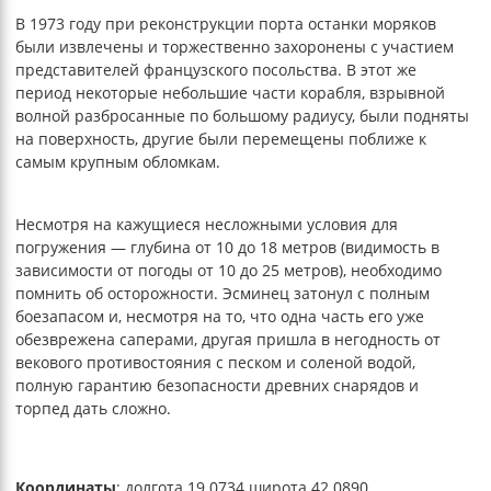
В 1973 году при реконструкции порта останки моряков
были извлечены и торжественно захоронены с участием
представителей французского посольства. В этот же
период некоторые небольшие части корабля, взрывной
волной разбросанные по большому радиусу, были подняты
на поверхность, другие были перемещены поближе к
самым крупным обломкам.
Несмотря на кажущиеся несложными условия для
погружения — глубина от 10 до 18 метров (видимость в
зависимости от погоды от 10 до 25 метров), необходимо
помнить об осторожности. Эсминец затонул с полным
боезапасом и, несмотря на то, что одна часть его уже
обезврежена саперами, другая пришла в негодность от
векового противостояния с песком и соленой водой,
полную гарантию безопасности древних снарядов и
торпед дать сложно.
Координаты
: долгота 19.0734 широта 42.0890