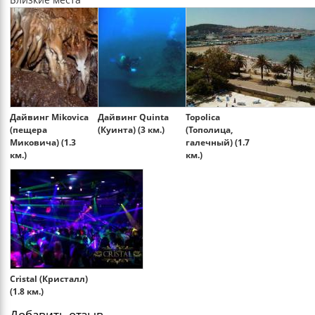
Дайвинг Mikovica
Дайвинг Quinta
Topolica
(пещера
(Куинта) (3 км.)
(Тополица,
Миковича) (1.3
галечный) (1.7
км.)
км.)
Cristal (Кристалл)
(1.8 км.)
Добавить отзыв