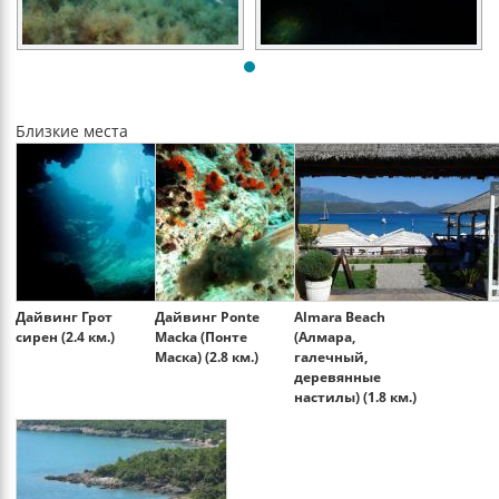
Близкие места
Дайвинг Грот
Дайвинг Ponte
Almara Beach
сирен (2.4 км.)
Maсka (Понте
(Алмара,
Маска) (2.8 км.)
галечный,
деревянные
настилы) (1.8 км.)