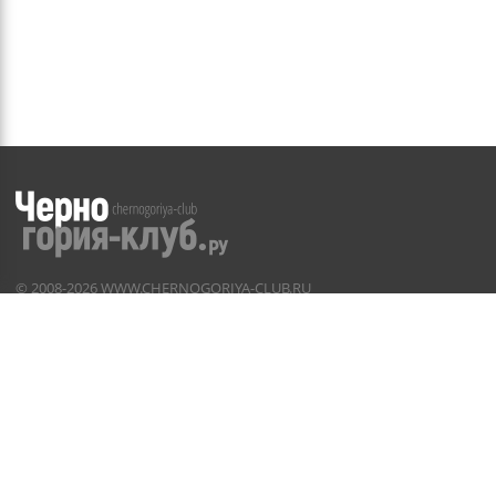
©
2008-2026
WWW.CHERNOGORIYA-CLUB.RU
Частичное или полное копирование материалов сайта
возможно
только с разрешения Администрации
Правила и условия
недвижимость
галерея
форум
реклама