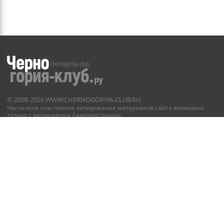
©
2008-2026
WWW.CHERNOGORIYA-CLUB.RU
Частичное или полное копирование материалов сайта
возможно
только с разрешения Администрации
Правила и условия
недвижимость
галерея
форум
реклама
контакты