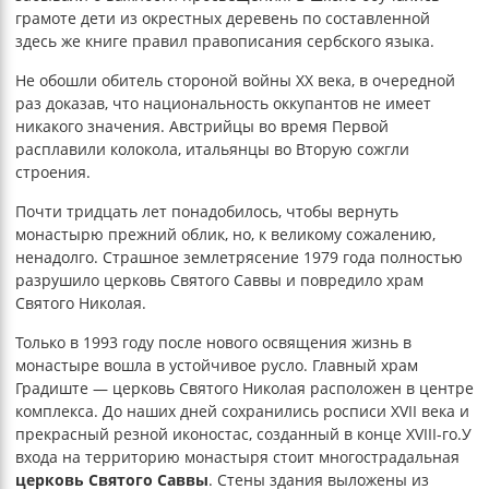
грамоте дети из окрестных деревень по составленной
здесь же книге правил правописания сербского языка.
Не обошли обитель стороной войны XX века, в очередной
раз доказав, что национальность оккупантов не имеет
никакого значения. Австрийцы во время Первой
расплавили колокола, итальянцы во Вторую сожгли
строения.
Почти тридцать лет понадобилось, чтобы вернуть
монастырю прежний облик, но, к великому сожалению,
ненадолго. Страшное землетрясение 1979 года полностью
разрушило церковь Святого Саввы и повредило храм
Святого Николая.
Только в 1993 году после нового освящения жизнь в
монастыре вошла в устойчивое русло. Главный храм
Градиште — церковь Святого Николая расположен в центре
комплекса. До наших дней сохранились росписи XVII века и
прекрасный резной иконостас, созданный в конце XVIII-го.У
входа на территорию монастыря стоит многострадальная
церковь Святого Саввы
. Стены здания выложены из