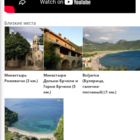
Близкие места
Монастырь
Монастыри
Buljarica
Режевичи (3 км.)
Дольни Брчели и
(Булярица,
Горни Брчели (5
галечно-
км.)
песчаный) (1 км.)