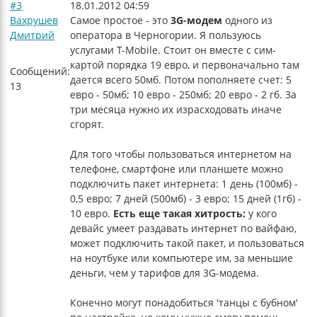
#3
18.01.2012 04:59
Вахрушев
Самое простое - это
3G-модем
одного из
Дмитрий
оператора в Черногории. Я пользуюсь
услугами T-Mobile. Стоит он вместе с сим-
картой порядка 19 евро, и первоначально там
Сообщений:
дается всего 50мб. Потом пополняете счет: 5
13
евро - 50мб; 10 евро - 250мб; 20 евро - 2 гб. За
три месяца нужно их израсходовать иначе
сгорят.
Для того чтобы пользоваться интернетом на
телефоне, смартфоне или планшете можно
подключить пакет интернета: 1 день (100мб) -
0,5 евро; 7 дней (500мб) - 3 евро; 15 дней (1гб) -
10 евро.
Есть еще такая хитрость:
у кого
девайс умеет раздавать интернет по вайфаю,
может подключить такой пакет, и пользоваться
на ноутбуке или компьютере им, за меньшие
деньги, чем у тарифов для 3G-модема.
Конечно могут понадобиться 'танцы с бубном'