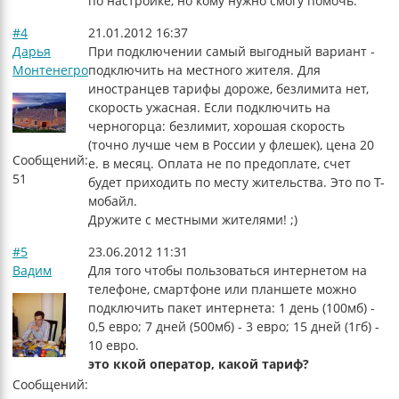
по настройке, но кому нужно смогу помочь.
#4
21.01.2012 16:37
Дарья
При подключении самый выгодный вариант -
Монтенегро
подключить на местного жителя. Для
иностранцев тарифы дороже, безлимита нет,
скорость ужасная. Если подключить на
черногорца: безлимит, хорошая скорость
(точно лучше чем в России у флешек), цена 20
Сообщений:
е. в месяц. Оплата не по предоплате, счет
51
будет приходить по месту жительства. Это по Т-
мобайл.
Дружите с местными жителями! ;)
#5
23.06.2012 11:31
Вадим
Для того чтобы пользоваться интернетом на
телефоне, смартфоне или планшете можно
подключить пакет интернета: 1 день (100мб) -
0,5 евро; 7 дней (500мб) - 3 евро; 15 дней (1гб) -
10 евро.
это ккой оператор, какой тариф?
Сообщений: