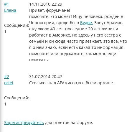
#1
14.11.2010 22:29
Елена
Привет, форумчане!
помогите, кто может! Ищу человека, рожден в
Черногории, вроде-бы в
Будве.
Зовут Арамис.
Сообщений:
ему около 40 лет. последние 20 лет живет и
1
работает в Америке, но здесь у него сестра с
семьей и он сюда часто приезжает. это все, что
я о нем знаю. если есть какая-то информация,
помогите! или подскажите, как можно еще
поискать.
#2
31.07.2014 20:47
orfei
Сколько знал АРАмисов,все были армяне..
Сообщений:
1
Зарегистрируйтесь
для ответов на форуме.