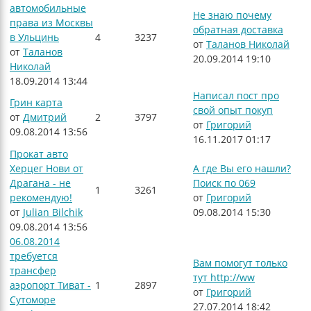
автомобильные
Не знаю почему
права из Москвы
обратная доставка
в Ульцинь
4
3237
от
Таланов Николай
от
Таланов
20.09.2014 19:10
Николай
18.09.2014 13:44
Написал пост про
Грин карта
свой опыт покуп
от
Дмитрий
2
3797
от
Григорий
09.08.2014 13:56
16.11.2017 01:17
Прокат авто
Херцег Нови от
А где Вы его нашли?
Драгана - не
Поиск по 069
1
3261
рекомендую!
от
Григорий
от
Julian Bilchik
09.08.2014 15:30
09.08.2014 13:56
06.08.2014
требуется
Вам помогут только
трансфер
тут http://ww
аэропорт Тиват -
1
2897
от
Григорий
Сутоморе
27.07.2014 18:42