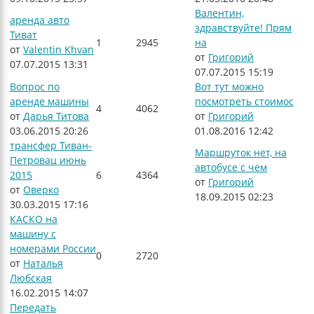
Валентин,
аренда авто
здравствуйте! Прям
Тиват
1
2945
на
от
Valentin Khvan
от
Григорий
07.07.2015 13:31
07.07.2015 15:19
Вопрос по
Вот тут можно
аренде машины
посмотреть стоимос
4
4062
от
Дарья Титова
от
Григорий
03.06.2015 20:26
01.08.2016 12:42
трансфер Тиван-
Маршруток нет, на
Петровац июнь
автобусе с чем
2015
6
4364
от
Григорий
от
Оверко
18.09.2015 02:23
30.03.2015 17:16
КАСКО на
машину с
номерами России
0
2720
от
Наталья
Любская
16.02.2015 14:07
Передать