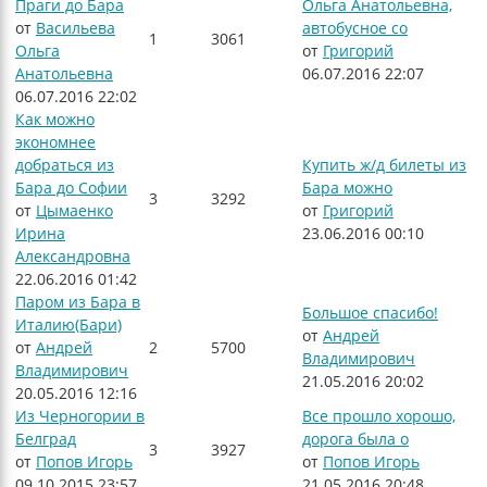
Праги до Бара
Ольга Анатольевна,
от
Васильева
автобусное со
1
3061
Ольга
от
Григорий
Анатольевна
06.07.2016 22:07
06.07.2016 22:02
Как можно
экономнее
добраться из
Купить ж/д билеты из
Бара до Софии
Бара можно
3
3292
от
Цымаенко
от
Григорий
Ирина
23.06.2016 00:10
Александровна
22.06.2016 01:42
Паром из Бара в
Большое спасибо!
Италию(Бари)
от
Андрей
от
Андрей
2
5700
Владимирович
Владимирович
21.05.2016 20:02
20.05.2016 12:16
Из Черногории в
Все прошло хорошо,
Белград
дорога была о
3
3927
от
Попов Игорь
от
Попов Игорь
09.10.2015 23:57
21.05.2016 20:48