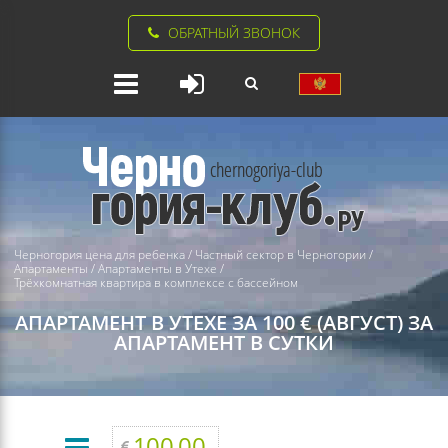
ОБРАТНЫЙ ЗВОНОК
Черногория цена для ребенка
/
Частный сектор в Черногории
/
Апартаменты
/
Апартаменты в Утехе
/
Трёхкомнатная квартира в комплексе с бассейном
АПАРТАМЕНТ В УТЕХЕ ЗА 100 € (АВГУСТ) ЗА
АПАРТАМЕНТ В СУТКИ
100.00